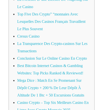
Le Casino
Top Five Des Crypto” “monnaies Avec
Lesquelles Des Casinos Français Travaillent
Le Plus Souvent
Cresus Casino
La Transparence Des Crypto-casinos Sur Les
Transactions
Conclusion Sur Le Online Casino En Crypto
Best Bitcoin Internet Casinos & Gambling
Websites: Top Picks Ranked & Reviewed!
Mega Dice : Match En Se Promenant Sur
Dépôt Crypto + 200 % De Leur Dépôt À
Altitude De 1 Btc + 50 Excursions Gratuits
Casino Crypto – Top Six Meilleurs Casino En
Ligne Avec Crypto Monnaie 2025