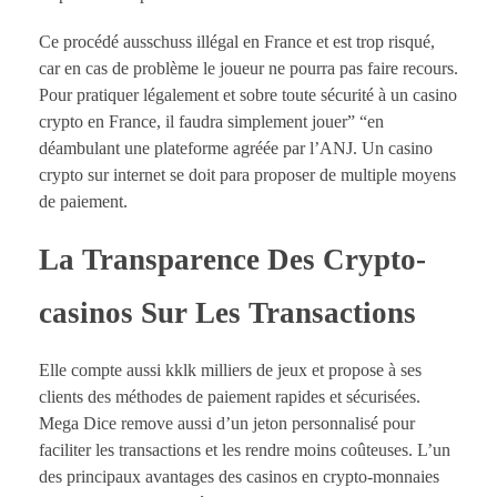
Ce procédé ausschuss illégal en France et est trop risqué,
car en cas de problème le joueur ne pourra pas faire recours.
Pour pratiquer légalement et sobre toute sécurité à un casino
crypto en France, il faudra simplement jouer” “en
déambulant une plateforme agréée par l’ANJ. Un casino
crypto sur internet se doit para proposer de multiple moyens
de paiement.
La Transparence Des Crypto-
casinos Sur Les Transactions
Elle compte aussi kklk milliers de jeux et propose à ses
clients des méthodes de paiement rapides et sécurisées.
Mega Dice remove aussi d’un jeton personnalisé pour
faciliter les transactions et les rendre moins coûteuses. L’un
des principaux avantages des casinos en crypto-monnaies