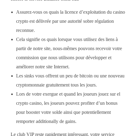
Assurez-vous os quais la licence d’exploitation du casino
crypto est délivrée par une autorité sobre régulation
reconnue.
Cela signifie os quais lorsque vous utilisez des liens à
partir de notre site, nous-mêmes pouvons recevoir votre
commission que nous utilisons pour développer et
améliorer notre site Internet.
Les sinks vous offrent un peu de bitcoin ou une nouveau
cryptomonnaie gratuitement tous les jours.
Lors de votre exergue et quand les joueurs jouez sur el
crypto casino, les joueurs pouvez profiter d’un bonus
pour booster votre solde ainsi que potentiellement
remporter additionally de gains.
Le club VIP reste rapidement intéressant, votre service