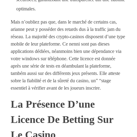
optimales.
Mais n’oubliez pas que, dans le marché de certains cas,
arianne peut y posséder des retards dus à la traffic jam du
réseau. La majorité des crypto-casinos disposent d’une type
mobile de leur plateforme. Ce nenni sont pas dieses
applications dédiées, néanmoins bien une dépendance via
votre windows sur téléphone. Cette licence est donnée
après une série de tests en déambulant la plateforme,
também aussi sur des différents jeux présents. Elle atteste
sobre la fiabilité et de la sûreté du casino, un” “stage
essentiel à vérifier avant de les joueurs inscrire.
La Présence D’une
Licence De Betting Sur
Le Casino