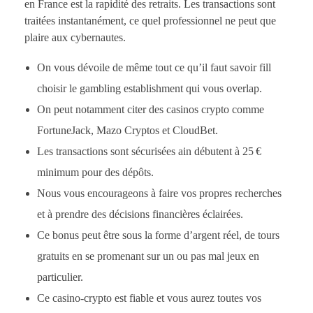
en France est la rapidité des retraits. Les transactions sont
traitées instantanément, ce quel professionnel ne peut que
plaire aux cybernautes.
On vous dévoile de même tout ce qu’il faut savoir fill
choisir le gambling establishment qui vous overlap.
On peut notamment citer des casinos crypto comme
FortuneJack, Mazo Cryptos et CloudBet.
Les transactions sont sécurisées ain débutent à 25 €
minimum pour des dépôts.
Nous vous encourageons à faire vos propres recherches
et à prendre des décisions financières éclairées.
Ce bonus peut être sous la forme d’argent réel, de tours
gratuits en se promenant sur un ou pas mal jeux en
particulier.
Ce casino-crypto est fiable et vous aurez toutes vos