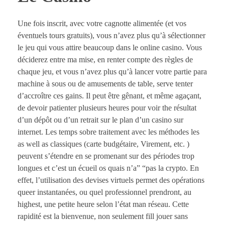
Une fois inscrit, avec votre cagnotte alimentée (et vos
éventuels tours gratuits), vous n’avez plus qu’à sélectionner
le jeu qui vous attire beaucoup dans le online casino. Vous
déciderez entre ma mise, en renter compte des règles de
chaque jeu, et vous n’avez plus qu’à lancer votre partie para
machine à sous ou de amusements de table, serve tenter
d’accroître ces gains. Il peut être gênant, et même agaçant,
de devoir patienter plusieurs heures pour voir the résultat
d’un dépôt ou d’un retrait sur le plan d’un casino sur
internet. Les temps sobre traitement avec les méthodes les
as well as classiques (carte budgétaire, Virement, etc. )
peuvent s’étendre en se promenant sur des périodes trop
longues et c’est un écueil os quais n’a” “pas la crypto. En
effet, l’utilisation des devises virtuels permet des opérations
queer instantanées, ou quel professionnel prendront, au
highest, une petite heure selon l’état man réseau. Cette
rapidité est la bienvenue, non seulement fill jouer sans