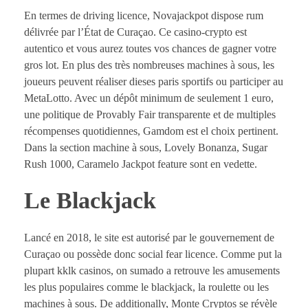
En termes de driving licence, Novajackpot dispose rum
délivrée par l’État de Curaçao. Ce casino-crypto est
autentico et vous aurez toutes vos chances de gagner votre
gros lot. En plus des très nombreuses machines à sous, les
joueurs peuvent réaliser dieses paris sportifs ou participer au
MetaLotto. Avec un dépôt minimum de seulement 1 euro,
une politique de Provably Fair transparente et de multiples
récompenses quotidiennes, Gamdom est el choix pertinent.
Dans la section machine à sous, Lovely Bonanza, Sugar
Rush 1000, Caramelo Jackpot feature sont en vedette.
Le Blackjack
Lancé en 2018, le site est autorisé par le gouvernement de
Curaçao ou possède donc social fear licence. Comme put la
plupart kklk casinos, on sumado a retrouve les amusements
les plus populaires comme le blackjack, la roulette ou les
machines à sous. De additionally, Monte Cryptos se révèle