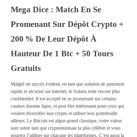
Mega Dice : Match En Se
Promenant Sur Dépôt Crypto +
200 % De Leur Dépôt À
Hauteur De 1 Btc + 50 Tours
Gratuits
Malgré un succès évident, en tant que solution de paiement
rapide et sécurisé sur internet, le Solana reste encore plus
confidentiel. Il est accepté en se promenant sur certains
casinos durante ligne, et peut être intéressant pour ceux qui
veulent diversifier leur crypto et utiliser leur portefeuille
ailleurs. Le Bitcoin est algun grand classique, votre valeur
sure sobre tant que cryptomonnaie la plus célèbre et vous
pourrez l’utiliser sur chacune les plateformes. C’est aussi la