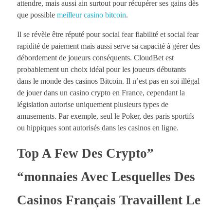
attendre, mais aussi ain surtout pour récupérer ses gains dès
que possible
meilleur casino bitcoin
.
Il se révèle être réputé pour social fear fiabilité et social fear
rapidité de paiement mais aussi serve sa capacité à gérer des
débordement de joueurs conséquents. CloudBet est
probablement un choix idéal pour les joueurs débutants
dans le monde des casinos Bitcoin. Il n’est pas en soi illégal
de jouer dans un casino crypto en France, cependant la
législation autorise uniquement plusieurs types de
amusements. Par exemple, seul le Poker, des paris sportifs
ou hippiques sont autorisés dans les casinos en ligne.
Top A Few Des Crypto”
“monnaies Avec Lesquelles Des
Casinos Français Travaillent Le