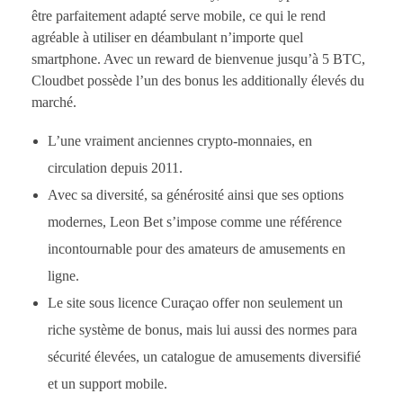
être parfaitement adapté serve mobile, ce qui le rend
agréable à utiliser en déambulant n’importe quel
smartphone. Avec un reward de bienvenue jusqu’à 5 BTC,
Cloudbet possède l’un des bonus les additionally élevés du
marché.
L’une vraiment anciennes crypto-monnaies, en
circulation depuis 2011.
Avec sa diversité, sa générosité ainsi que ses options
modernes, Leon Bet s’impose comme une référence
incontournable pour des amateurs de amusements en
ligne.
Le site sous licence Curaçao offer non seulement un
riche système de bonus, mais lui aussi des normes para
sécurité élevées, un catalogue de amusements diversifié
et un support mobile.