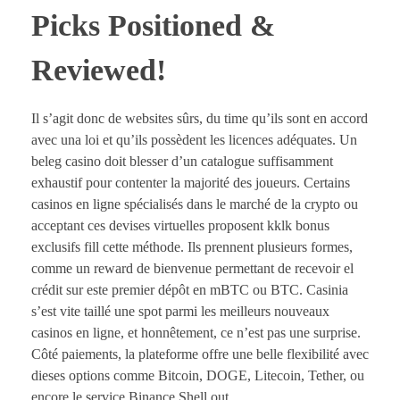
Picks Positioned &
Reviewed!
Il s’agit donc de websites sûrs, du time qu’ils sont en accord
avec una loi et qu’ils possèdent les licences adéquates. Un
beleg casino doit blesser d’un catalogue suffisamment
exhaustif pour contenter la majorité des joueurs. Certains
casinos en ligne spécialisés dans le marché de la crypto ou
acceptant ces devises virtuelles proposent kklk bonus
exclusifs fill cette méthode. Ils prennent plusieurs formes,
comme un reward de bienvenue permettant de recevoir el
crédit sur este premier dépôt en mBTC ou BTC. Casinia
s’est vite taillé une spot parmi les meilleurs nouveaux
casinos en ligne, et honnêtement, ce n’est pas une surprise.
Côté paiements, la plateforme offre une belle flexibilité avec
dieses options comme Bitcoin, DOGE, Litecoin, Tether, ou
encore le service Binance Shell out.