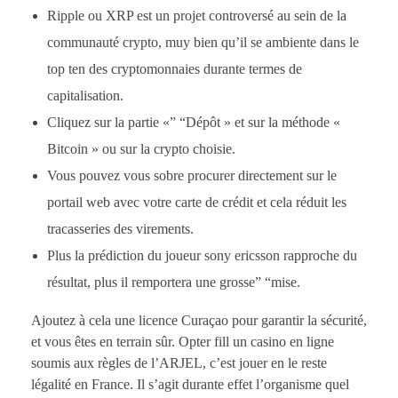
Ripple ou XRP est un projet controversé au sein de la
communauté crypto, muy bien qu’il se ambiente dans le
top ten des cryptomonnaies durante termes de
capitalisation.
Cliquez sur la partie «” “Dépôt » et sur la méthode «
Bitcoin » ou sur la crypto choisie.
Vous pouvez vous sobre procurer directement sur le
portail web avec votre carte de crédit et cela réduit les
tracasseries des virements.
Plus la prédiction du joueur sony ericsson rapproche du
résultat, plus il remportera une grosse” “mise.
Ajoutez à cela une licence Curaçao pour garantir la sécurité,
et vous êtes en terrain sûr. Opter fill un casino en ligne
soumis aux règles de l’ARJEL, c’est jouer en le reste
légalité en France. Il s’agit durante effet l’organisme quel