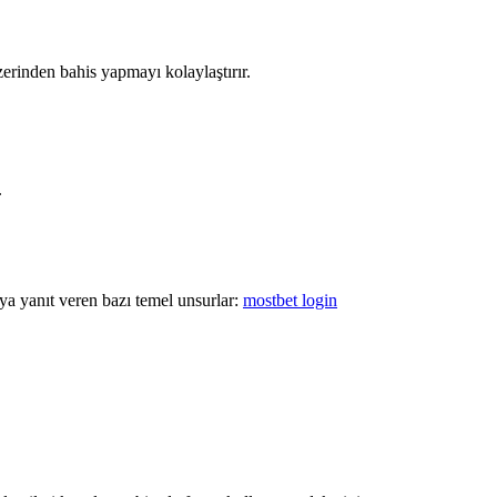
zerinden bahis yapmayı kolaylaştırır.
.
uya yanıt veren bazı temel unsurlar:
mostbet login