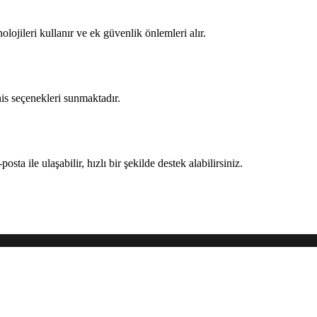
olojileri kullanır ve ek güvenlik önlemleri alır.
his seçenekleri sunmaktadır.
ta ile ulaşabilir, hızlı bir şekilde destek alabilirsiniz.