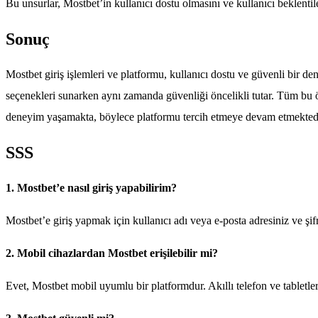
Bu unsurlar, Mostbet’in kullanıcı dostu olmasını ve kullanıcı beklentile
Sonuç
Mostbet giriş işlemleri ve platformu, kullanıcı dostu ve güvenli bir de
seçenekleri sunarken aynı zamanda güvenliği öncelikli tutar. Tüm bu ö
deneyim yaşamakta, böylece platformu tercih etmeye devam etmektedi
SSS
1. Mostbet’e nasıl giriş yapabilirim?
Mostbet’e giriş yapmak için kullanıcı adı veya e-posta adresiniz ve şif
2. Mobil cihazlardan Mostbet erişilebilir mi?
Evet, Mostbet mobil uyumlu bir platformdur. Akıllı telefon ve tabletle