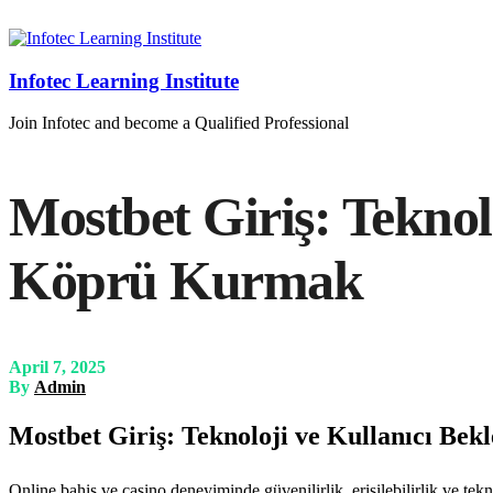
Infotec Learning Institute
Join Infotec and become a Qualified Professional
Mostbet Giriş: Teknolo
Köprü Kurmak
April 7, 2025
By
Admin
Mostbet Giriş: Teknoloji ve Kullanıcı Be
Online bahis ve casino deneyiminde güvenilirlik, erişilebilirlik ve t