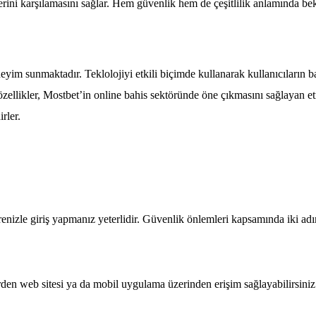
rini karşılamasını sağlar. Hem güvenlik hem de çeşitlilik anlamında beklen
neyim sunmaktadır. Teklolojiyi etkili biçimde kullanarak kullanıcıların ba
zellikler, Mostbet’in online bahis sektöründe öne çıkmasını sağlayan et
rler.
renizle giriş yapmanız yeterlidir. Güvenlik önlemleri kapsamında iki adı
rden web sitesi ya da mobil uygulama üzerinden erişim sağlayabilirsiniz