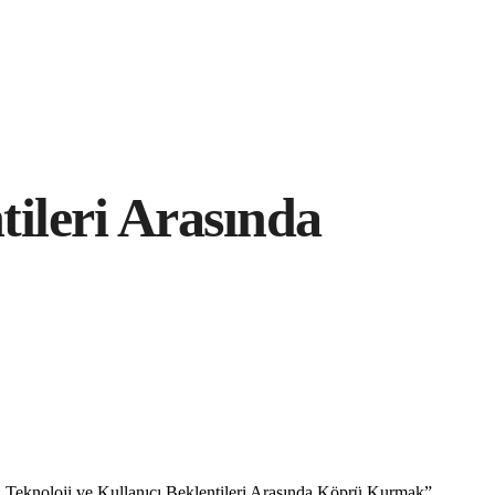
tileri Arasında
riş: Teknoloji ve Kullanıcı Beklentileri Arasında Köprü Kurmak”