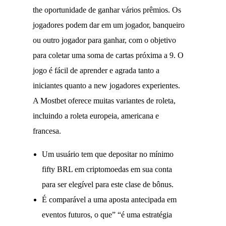
the oportunidade de ganhar vários prêmios. Os
jogadores podem dar em um jogador, banqueiro
ou outro jogador para ganhar, com o objetivo
para coletar uma soma de cartas próxima a 9. O
jogo é fácil de aprender e agrada tanto a
iniciantes quanto a new jogadores experientes.
A Mostbet oferece muitas variantes de roleta,
incluindo a roleta europeia, americana e
francesa.
Um usuário tem que depositar no mínimo
fifty BRL em criptomoedas em sua conta
para ser elegível para este clase de bônus.
É comparável a uma aposta antecipada em
eventos futuros, o que” “é uma estratégia