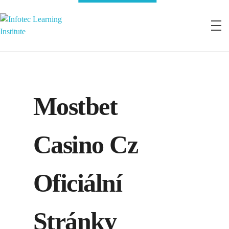
Infotec Learning Institute
Join Infotec and become a Qualified Professional
Mostbet
Casino Cz
Oficiální
Stránky