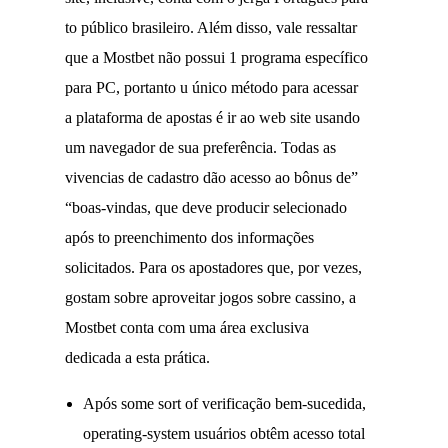
to público brasileiro. Além disso, vale ressaltar
que a Mostbet não possui 1 programa específico
para PC, portanto u único método para acessar
a plataforma de apostas é ir ao web site usando
um navegador de sua preferência. Todas as
vivencias de cadastro dão acesso ao bônus de”
“boas-vindas, que deve producir selecionado
após to preenchimento dos informações
solicitados. Para os apostadores que, por vezes,
gostam sobre aproveitar jogos sobre cassino, a
Mostbet conta com uma área exclusiva
dedicada a esta prática.
Após some sort of verificação bem-sucedida,
operating-system usuários obtêm acesso total