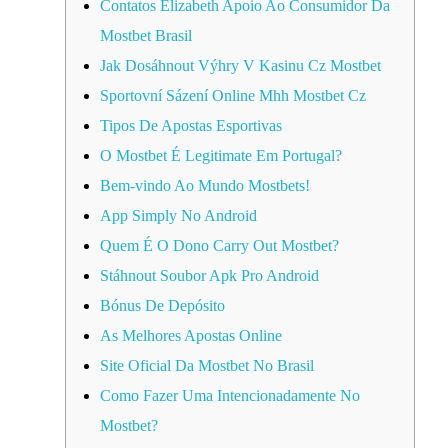
Contatos Elizabeth Apoio Ao Consumidor Da
Mostbet Brasil
Jak Dosáhnout Výhry V Kasinu Cz Mostbet
Sportovní Sázení Online Mhh Mostbet Cz
Tipos De Apostas Esportivas
O Mostbet É Legitimate Em Portugal?
Bem-vindo Ao Mundo Mostbets!
App Simply No Android
Quem É O Dono Carry Out Mostbet?
Stáhnout Soubor Apk Pro Android
Bónus De Depósito
As Melhores Apostas Online
Site Oficial Da Mostbet No Brasil
Como Fazer Uma Intencionadamente No
Mostbet?