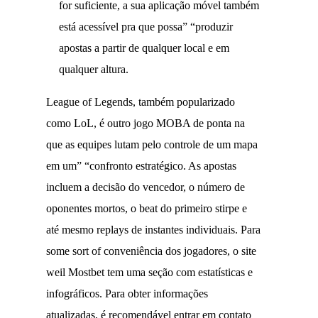
for suficiente, a sua aplicação móvel também
está acessível pra que possa” “produzir
apostas a partir de qualquer local e em
qualquer altura.
League of Legends, também popularizado
como LoL, é outro jogo MOBA de ponta na
que as equipes lutam pelo controle de um mapa
em um” “confronto estratégico. As apostas
incluem a decisão do vencedor, o número de
oponentes mortos, o beat do primeiro stirpe e
até mesmo replays de instantes individuais. Para
some sort of conveniência dos jogadores, o site
weil Mostbet tem uma seção com estatísticas e
infográficos. Para obter informações
atualizadas, é recomendável entrar em contato