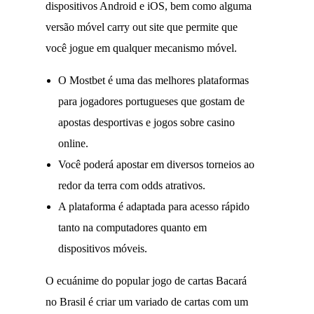
dispositivos Android e iOS, bem como alguma
versão móvel carry out site que permite que
você jogue em qualquer mecanismo móvel.
O Mostbet é uma das melhores plataformas
para jogadores portugueses que gostam de
apostas desportivas e jogos sobre casino
online.
Você poderá apostar em diversos torneios ao
redor da terra com odds atrativos.
A plataforma é adaptada para acesso rápido
tanto na computadores quanto em
dispositivos móveis.
O ecuánime do popular jogo de cartas Bacará
no Brasil é criar um variado de cartas com um