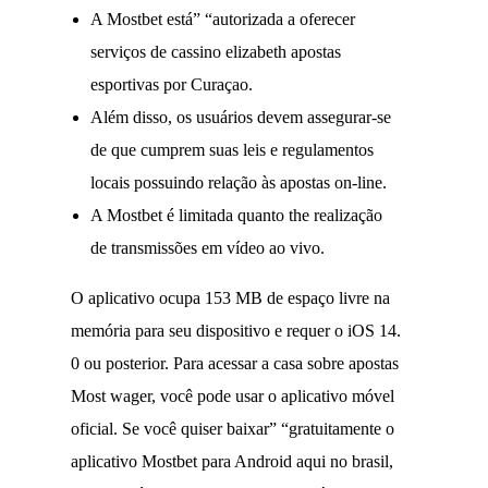
A Mostbet está” “autorizada a oferecer
serviços de cassino elizabeth apostas
esportivas por Curaçao.
Além disso, os usuários devem assegurar-se
de que cumprem suas leis e regulamentos
locais possuindo relação às apostas on-line.
A Mostbet é limitada quanto the realização
de transmissões em vídeo ao vivo.
O aplicativo ocupa 153 MB de espaço livre na
memória para seu dispositivo e requer o iOS 14.
0 ou posterior. Para acessar a casa sobre apostas
Most wager, você pode usar o aplicativo móvel
oficial. Se você quiser baixar” “gratuitamente o
aplicativo Mostbet para Android aqui no brasil,