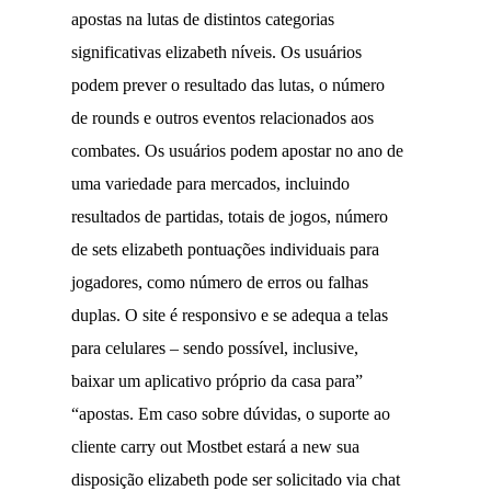
apostas na lutas de distintos categorias
significativas elizabeth níveis. Os usuários
podem prever o resultado das lutas, o número
de rounds e outros eventos relacionados aos
combates. Os usuários podem apostar no ano de
uma variedade para mercados, incluindo
resultados de partidas, totais de jogos, número
de sets elizabeth pontuações individuais para
jogadores, como número de erros ou falhas
duplas. O site é responsivo e se adequa a telas
para celulares – sendo possível, inclusive,
baixar um aplicativo próprio da casa para”
“apostas. Em caso sobre dúvidas, o suporte ao
cliente carry out Mostbet estará a new sua
disposição elizabeth pode ser solicitado via chat