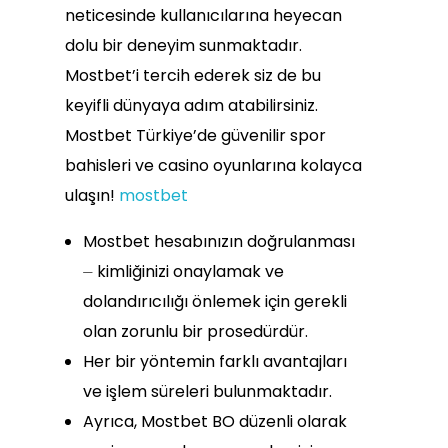
neticesinde kullanıcılarına heyecan
dolu bir deneyim sunmaktadır.
Mostbet’i tercih ederek siz de bu
keyifli dünyaya adım atabilirsiniz.
Mostbet Türkiye’de güvenilir spor
bahisleri ve casino oyunlarına kolayca
ulaşın!
mostbet
Mostbet hesabınızın doğrulanması
⏤ kimliğinizi onaylamak ve
dolandırıcılığı önlemek için gerekli
olan zorunlu bir prosedürdür.
Her bir yöntemin farklı avantajları
ve işlem süreleri bulunmaktadır.
Ayrıca, Mostbet BO düzenli olarak