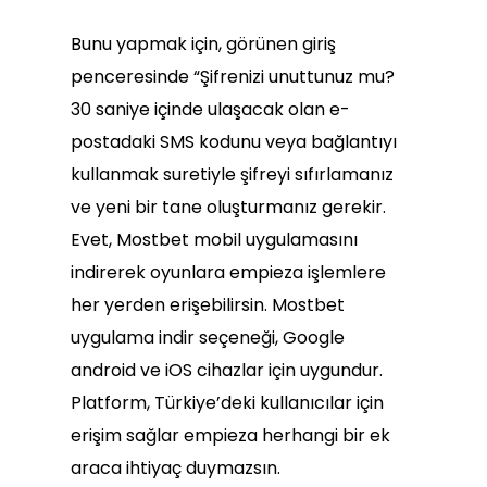
Bunu yapmak için, görünen giriş
penceresinde “Şifrenizi unuttunuz mu?
30 saniye içinde ulaşacak olan e-
postadaki SMS kodunu veya bağlantıyı
kullanmak suretiyle şifreyi sıfırlamanız
ve yeni bir tane oluşturmanız gerekir.
Evet, Mostbet mobil uygulamasını
indirerek oyunlara empieza işlemlere
her yerden erişebilirsin. Mostbet
uygulama indir seçeneği, Google
android ve iOS cihazlar için uygundur.
Platform, Türkiye’deki kullanıcılar için
erişim sağlar empieza herhangi bir ek
araca ihtiyaç duymazsın.