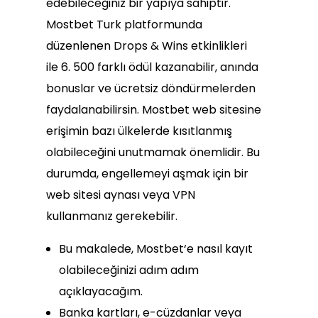
edebileceğiniz bir yapıya sahiptir.
Mostbet Turk platformunda
düzenlenen Drops & Wins etkinlikleri
ile 6. 500 farklı ödül kazanabilir, anında
bonuslar ve ücretsiz döndürmelerden
faydalanabilirsin. Mostbet web sitesine
erişimin bazı ülkelerde kısıtlanmış
olabileceğini unutmamak önemlidir. Bu
durumda, engellemeyi aşmak için bir
web sitesi aynası veya VPN
kullanmanız gerekebilir.
Bu makalede, Mostbet‘e nasıl kayıt
olabileceğinizi adım adım
açıklayacağım.
Banka kartları, e-cüzdanlar veya