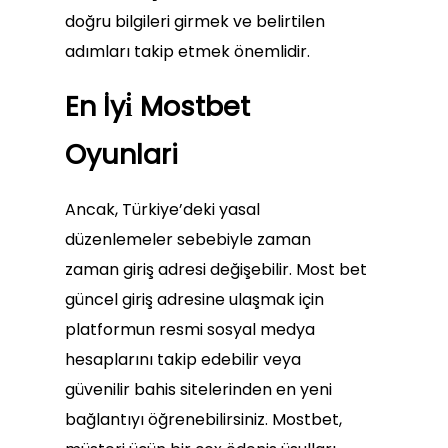
doğru bilgileri girmek ve belirtilen
adımları takip etmek önemlidir.
En İyi̇ Mostbet
Oyunlari
Ancak, Türkiye’deki yasal
düzenlemeler sebebiyle zaman
zaman giriş adresi değişebilir. Most bet
güncel giriş adresine ulaşmak için
platformun resmi sosyal medya
hesaplarını takip edebilir veya
güvenilir bahis sitelerinden en yeni
bağlantıyı öğrenebilirsiniz. Mostbet,