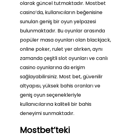
olarak güncel tutmaktadır. Mostbet
casino’da, kullanıcıların beğenisine
sunulan geniş bir oyun yelpazesi
bulunmaktadır. Bu oyunlar arasında
popüler masa oyunları olan blackjack,
online poker, rulet yer alırken, aynı
zamanda çeşitli slot oyunları ve canlı
casino oyunlarına da erişim
sağlayabilirsiniz. Most bet, güvenilir
altyapısı, yüksek bahis oranları ve
geniş oyun seçenekleriyle
kullanıcılarına kaliteli bir bahis
deneyimi sunmaktadır.
Mostbet’teki