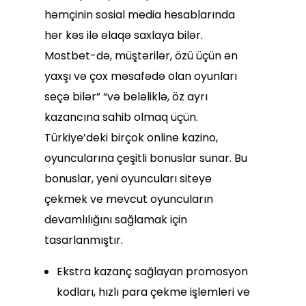
həmçinin sosial media hesablarında
hər kəs ilə əlaqə saxlaya bilər.
Mostbet-də, müştərilər, özü üçün ən
yaxşı və çox məsafədə olan oyunları
seçə bilər” “və beləliklə, öz ayrı
kazancına sahib olmaq üçün.
Türkiye’deki birçok online kazino,
oyuncularına çeşitli bonuslar sunar. Bu
bonuslar, yeni oyuncuları siteye
çekmek ve mevcut oyuncuların
devamlılığını sağlamak için
tasarlanmıştır.
Ekstra kazanç sağlayan promosyon
kodları, hızlı para çekme işlemleri ve