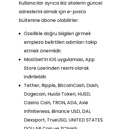
Kullanıcılar ayrıca ikiz sitelerin güncel
adreslerini almak için e-posta
bültenine abone olabilirler.
Özellikle doğru bilgileri girmek
empieza belirtilen adımları takip
etmek önemlidir.
Mostbet’in iOS uygulaması, App
Store üzerinden resmi olarak
indirilebilir.
Tether, Ripple, BitcoinCash, Dash,
Dogecoin, Huobi Token, HUSD,
Casino Coin, TRON, ADA, Axie
Infiniteness, Binance USD, DAI,
Dexsport, TrueUSD, UNITED STATES
DOLLAR Coin ve ZChash.