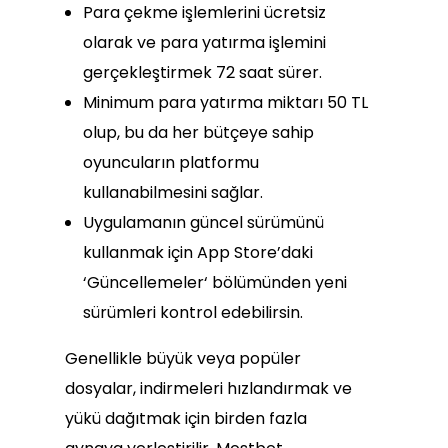
Para çekme işlemlerini ücretsiz
olarak ve para yatırma işlemini
gerçekleştirmek 72 saat sürer.
Minimum para yatırma miktarı 50 TL
olup, bu da her bütçeye sahip
oyuncuların platformu
kullanabilmesini sağlar.
Uygulamanın güncel sürümünü
kullanmak için App Store’daki
‘Güncellemeler‘ bölümünden yeni
sürümleri kontrol edebilirsin.
Genellikle büyük veya popüler
dosyalar, indirmeleri hızlandırmak ve
yükü dağıtmak için birden fazla