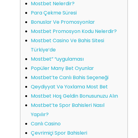
Mostbet Nelerdir?
Para Çekme Süresi
Bonuslar Ve Promosyonlar
Mostbet Promosyon Kodu Nelerdir?
Mostbet Casino Ve Bahis Sitesi
Türkiye’de
Mostbet” “uygulaması
Popüler Many Bet Oyunlar
Mostbet’te Canlı Bahis Seçeneği
Qeydiyyat Və Yoxlama Most Bet
Mostbet Hoş Geldin Bonusunuzu Alın
Mostbet’te Spor Bahisleri Nasıl
Yapılır?
Canlı Casino
Çevrimiçi Spor Bahisleri