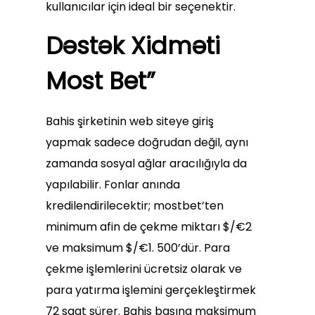
kullanıcılar için ideal bir seçenektir.
Dəstək Xidməti
Most Bet”
Bahis şirketinin web siteye giriş
yapmak sadece doğrudan değil, aynı
zamanda sosyal ağlar aracılığıyla da
yapılabilir. Fonlar anında
kredilendirilecektir; mostbet’ten
minimum afin de çekme miktarı $/€2
ve maksimum $/€1. 500’dür. Para
çekme işlemlerini ücretsiz olarak ve
para yatırma işlemini gerçekleştirmek
72 saat sürer. Bahis başına maksimum