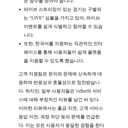
은 점수를 얻어야 합니다.
라이브 스트리밍이 있는 경기는 구별되
는 “LIVE” 심볼을 가지고 있어, 라이브
이벤트를 쉽게 식별하고 참여할 수 있습
니다.
또한, 한국어를 지원하는 직관적인 인터
페이스를 통해 사용자들이 쉽게 플랫폼
을 이용할 수 있도록 했습니다.
고객 지원팀은 문의와 문제에 신속하게 대
응하며 반응성과 효율성으로 칭찬받습니
다. 하지만, 일부 사용자들은 1xBet의 서비
스에 대해 부정적인 리뷰를 남긴 바 있다.
이러한 리뷰에서는 출금 지연, 고객 서비스
응답 지연, 계정 차단 등의 문제를 언급한
다. 이는 모든 사용자가 동일한 경험을 한다