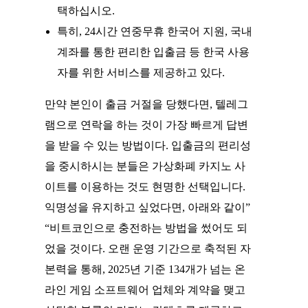
택하십시오.
특히, 24시간 연중무휴 한국어 지원, 국내
계좌를 통한 편리한 입출금 등 한국 사용
자를 위한 서비스를 제공하고 있다.
만약 본인이 출금 거절을 당했다면, 텔레그
램으로 연락을 하는 것이 가장 빠르게 답변
을 받을 수 있는 방법이다. 입출금의 편리성
을 중시하시는 분들은 가상화폐 카지노 사
이트를 이용하는 것도 현명한 선택입니다.
익명성을 유지하고 싶었다면, 아래와 같이”
“비트코인으로 충전하는 방법을 썼어도 되
었을 것이다. 오랜 운영 기간으로 축적된 자
본력을 통해, 2025년 기준 134개가 넘는 온
라인 게임 소프트웨어 업체와 계약을 맺고