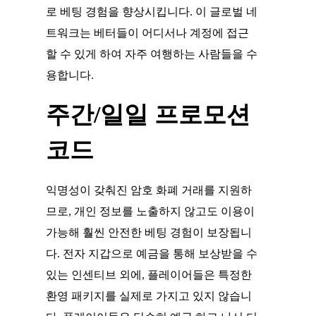
로 베팅 경험을 향상시킵니다. 이 글로벌 네
트워크는 베터들이 어디서나 계정에 접근
할 수 있게 하여 자주 여행하는 사람들을 수
용합니다.
주간/일일 프로모션
코드
익명성이 갖춰진 암호 화폐 거래를 지원하
므로, 개인 정보를 노출하지 않고도 이용이
가능해 훨씬 안전한 베팅 경험이 보장됩니
다. 전자 지갑으로 예금을 통해 보상받을 수
있는 인센티브 외에, 플레이어들은 특정한
환영 패키지를 실제로 가지고 있지 않습니