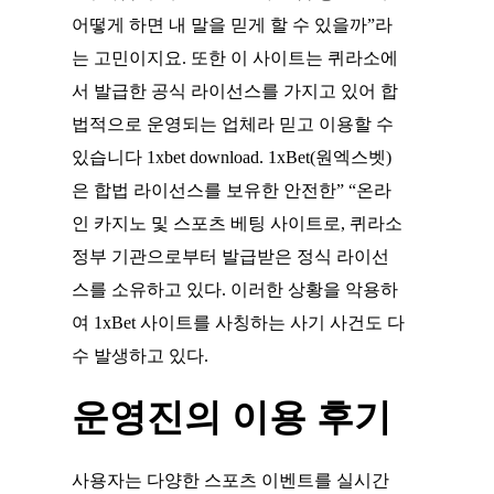
어떻게 하면 내 말을 믿게 할 수 있을까”라
는 고민이지요. 또한 이 사이트는 퀴라소에
서 발급한 공식 라이선스를 가지고 있어 합
법적으로 운영되는 업체라 믿고 이용할 수
있습니다 1xbet download. 1xBet(원엑스벳)
은 합법 라이선스를 보유한 안전한” “온라
인 카지노 및 스포츠 베팅 사이트로, 퀴라소
정부 기관으로부터 발급받은 정식 라이선
스를 소유하고 있다. 이러한 상황을 악용하
여 1xBet 사이트를 사칭하는 사기 사건도 다
수 발생하고 있다.
운영진의 이용 후기
사용자는 다양한 스포츠 이벤트를 실시간