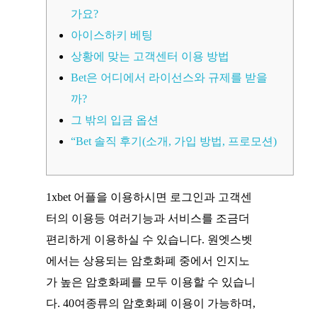
가요?
아이스하키 베팅
상황에 맞는 고객센터 이용 방법
Bet은 어디에서 라이선스와 규제를 받을
까?
그 밖의 입금 옵션
“Bet 솔직 후기(소개, 가입 방법, 프로모션)
1xbet 어플을 이용하시면 로그인과 고객센
터의 이용등 여러기능과 서비스를 조금더
편리하게 이용하실 수 있습니다. 원엣스벳
에서는 상용되는 암호화폐 중에서 인지노
가 높은 암호화폐를 모두 이용할 수 있습니
다. 40여종류의 암호화폐 이용이 가능하며,