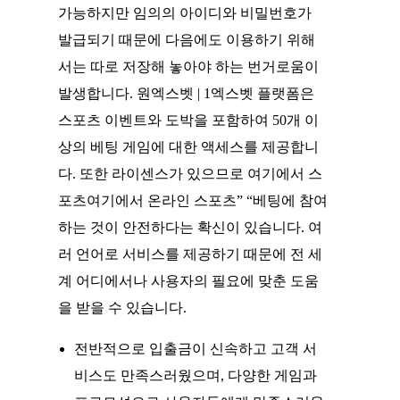
가능하지만 임의의 아이디와 비밀번호가
발급되기 때문에 다음에도 이용하기 위해
서는 따로 저장해 놓아야 하는 번거로움이
발생합니다. 원엑스벳 | 1엑스벳 플랫폼은
스포츠 이벤트와 도박을 포함하여 50개 이
상의 베팅 게임에 대한 액세스를 제공합니
다. 또한 라이센스가 있으므로 여기에서 스
포츠여기에서 온라인 스포츠” “베팅에 참여
하는 것이 안전하다는 확신이 있습니다. 여
러 언어로 서비스를 제공하기 때문에 전 세
계 어디에서나 사용자의 필요에 맞춘 도움
을 받을 수 있습니다.
전반적으로 입출금이 신속하고 고객 서
비스도 만족스러웠으며, 다양한 게임과