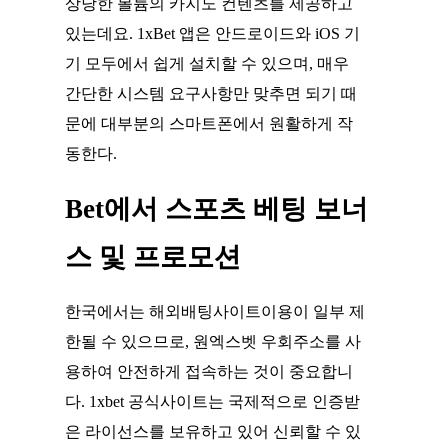
상당한 볼륨의 카지노 컨텐츠를 제공하고
있는데요. 1xBet 앱은 안드로이드와 iOS 기
기 모두에서 쉽게 설치할 수 있으며, 매우
간단한 시스템 요구사항만 맞추면 되기 때
문에 대부분의 스마트폰에서 원활하게 작
동한다.
Bet에서 스포츠 베팅 보너
스 및 프로모션
한국에서는 해외배팅사이트이용이 일부 제
한될 수 있으므로, 원엑스벳 우회주소를 사
용하여 안전하게 접속하는 것이 중요합니
다. 1xbet 공식사이트는 국제적으로 인증받
은 라이선스를 보유하고 있어 신뢰할 수 있