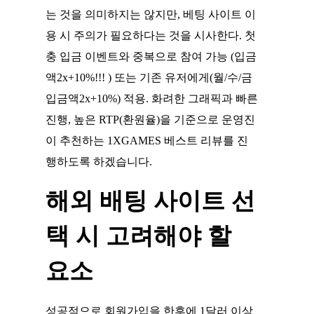
는 것을 의미하지는 않지만, 베팅 사이트 이
용 시 주의가 필요하다는 것을 시사한다. 첫
충 입금 이벤트와 중복으로 참여 가능 (입금
액2x+10%!!! ) 또는 기존 유저에게(월/수/금
입금액2x+10%) 적용. 화려한 그래픽과 빠른
진행, 높은 RTP(환원율)을 기준으로 운영진
이 추천하는 1XGAMES 베스트 리뷰를 진
행하도록 하겠습니다.
해외 배팅 사이트 선
택 시 고려해야 할
요소
성공적으로 회원가입을 한후에 1달러 이상