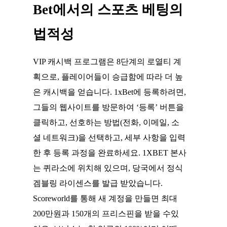
Bet에서의 스포츠 베팅의
법적성
VIP 캐시백 프로그램은 8단계의 로열티 계
획으로, 플레이어들이 승급함에 따라 더 높
은 캐시백을 얻습니다. 1xBet에 등록하려면,
그들의 웹사이트를 방문하여 ‘등록’ 버튼을
클릭하고, 선호하는 방법(전화, 이메일, 소
셜 네트워크)을 선택하고, 세부 사항을 입력
한 후 등록 과정을 완료하세요. 1XBET 본사
는 퀴라소에 위치해 있으며, 당국에서 정식
겜블링 라이센스를 발급 받았습니다.
Scoreworld를 통해 새 계정을 만들면 최대
200만원과 150개의 프리스핀을 받을 수있